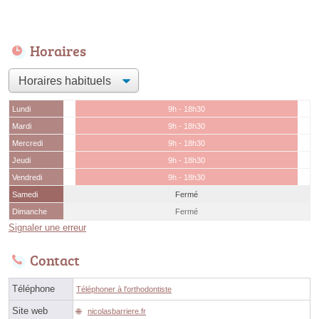
Horaires
Lundi
9h - 18h30
Mardi
9h - 18h30
Mercredi
9h - 18h30
Jeudi
9h - 18h30
Vendredi
9h - 18h30
Samedi
Fermé
Dimanche
Fermé
Signaler une erreur
Contact
Téléphone
Téléphoner à l'orthodontiste
Site web
nicolasbarriere.fr