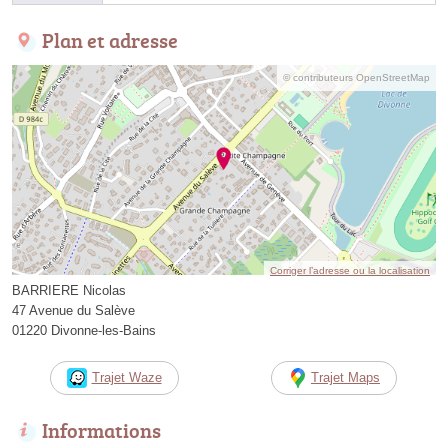
Plan et adresse
© contributeurs OpenStreetMap
Corriger l’adresse ou la localisation
BARRIERE Nicolas
47 Avenue du Salève
01220 Divonne-les-Bains
Trajet Waze
Trajet Maps
Informations