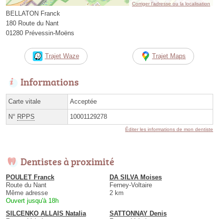
Corriger l’adresse ou la localisation
BELLATON Franck
180 Route du Nant
01280 Prévessin-Moëns
Trajet Waze
Trajet Maps
Informations
Carte vitale
Acceptée
N°
RPPS
10001129278
Éditer les informations de mon dentiste
Dentistes à proximité
POULET Franck
DA SILVA Moises
Route du Nant
Ferney-Voltaire
Même adresse
2 km
Ouvert jusqu'à 18h
SILCENKO ALLAIS Natalia
SATTONNAY Denis