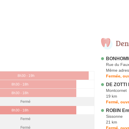
Den
BONHOMME
Rue du Faux
Même adres
Fermée, ouv
8h30 - 19h
DE ZOTTI 
8h30 - 18h
Montcornet
8h30 - 18h
19 km
Fermé, ouvr
Fermé
ROBIN Em
8h30 - 18h
Sissonne
Fermé
21 km
Fermé, ouvr
Fermé