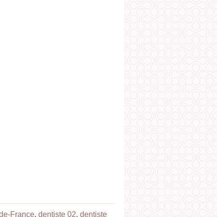
-de-France
,
dentiste 02
,
dentiste