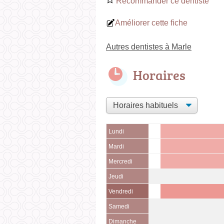
Recommander ce dentiste
Améliorer cette fiche
Autres dentistes à Marle
Horaires
Lundi
Mardi
Mercredi
Jeudi
Vendredi
Samedi
Dimanche