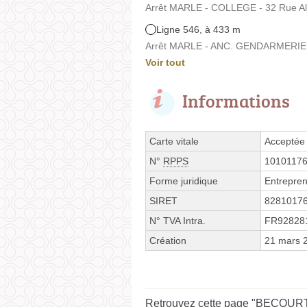
Arrêt MARLE - COLLEGE - 32 Rue Al
Ligne 546, à 433 m
Arrêt MARLE - ANC. GENDARMERIE -
Voir tout
Informations
Carte vitale
Acceptée
N°
RPPS
1010117
Forme juridique
Entrepren
SIRET
8281017
N° TVA Intra.
FR92828
Création
21 mars 
Retrouvez cette page "BECOURT K