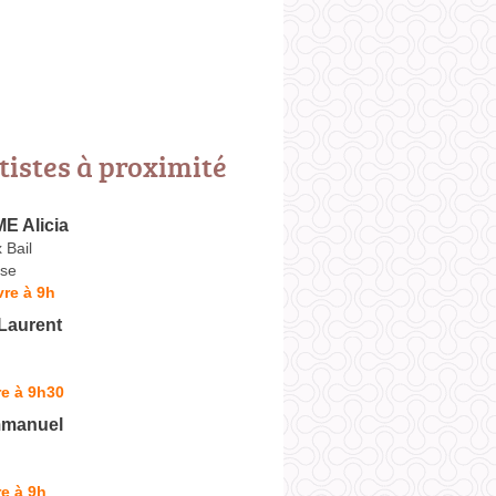
tistes à proximité
 Alicia
 Bail
se
re à 9h
Laurent
e à 9h30
manuel
e à 9h