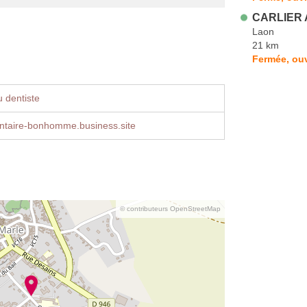
CARLIER 
Laon
21 km
Fermée, ouv
 dentiste
entaire-bonhomme.business.site
© contributeurs OpenStreetMap