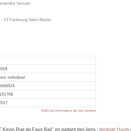
exandre Servain
 23 Faubourg Saint-Martin
6559
eur individuel
6600024
101766
2017
Éditer les informations de mon dentiste
evin Rue du Faux Bail" en partant des liens :
dentiste Hauts