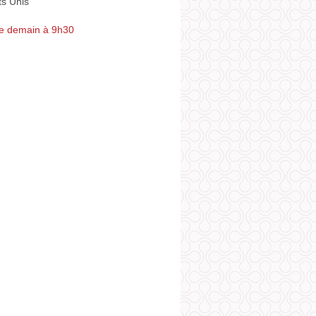
ts Unis
e demain à 9h30