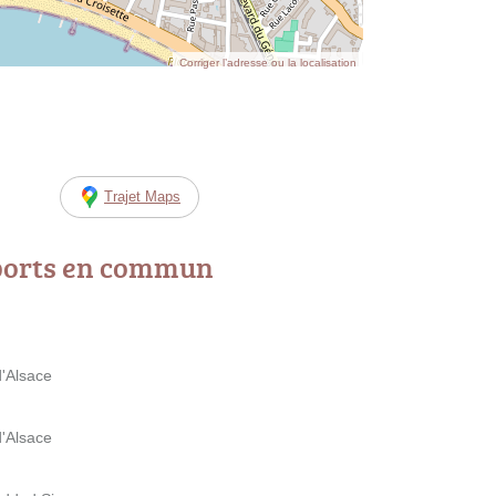
Corriger l’adresse ou la localisation
Trajet Maps
ports en commun
'Alsace
'Alsace