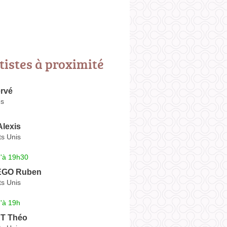
tistes à proximité
rvé
es
lexis
ts Unis
u'à 19h30
GO Ruben
ts Unis
'à 19h
T Théo