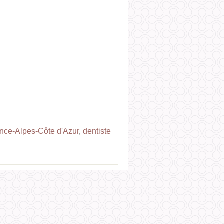
ence-Alpes-Côte d'Azur
,
dentiste