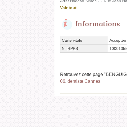
Arrêt Haddad Simon - 2 Rue Jean H
Voir tout
Informations
Carte vitale
Acceptée
N°
RPPS
1000135
Retrouvez cette page "BENGUIGUI
06
,
dentiste Cannes
.