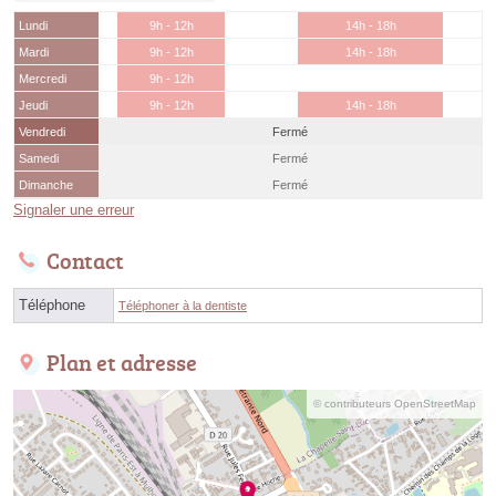
Lundi
9h - 12h
14h - 18h
Mardi
9h - 12h
14h - 18h
Mercredi
9h - 12h
Jeudi
9h - 12h
14h - 18h
Vendredi
Fermé
Samedi
Fermé
Dimanche
Fermé
Signaler une erreur
Contact
Téléphone
Téléphoner à la dentiste
Plan et adresse
© contributeurs OpenStreetMap