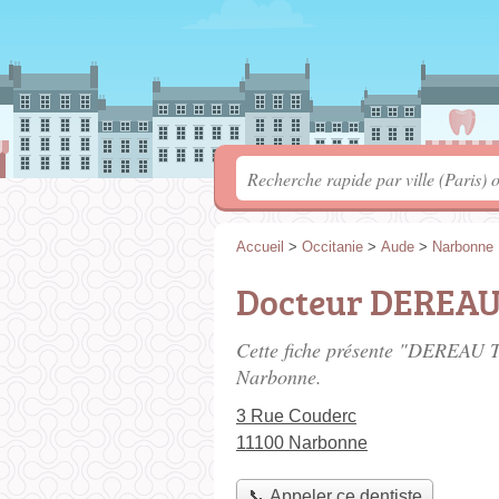
Accueil
>
Occitanie
>
Aude
>
Narbonne
Docteur DEREA
Cette fiche présente "DEREAU T
Narbonne.
3 Rue Couderc
11100 Narbonne
📞 Appeler ce dentiste