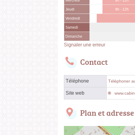
Mercredi
9h - 12h
Jeudi
9h - 12h
Vendredi
Samedi
Dimanche
Signaler une erreur
Contact
Téléphone
Téléphoner au
Site web
www.cabin
Plan et adresse