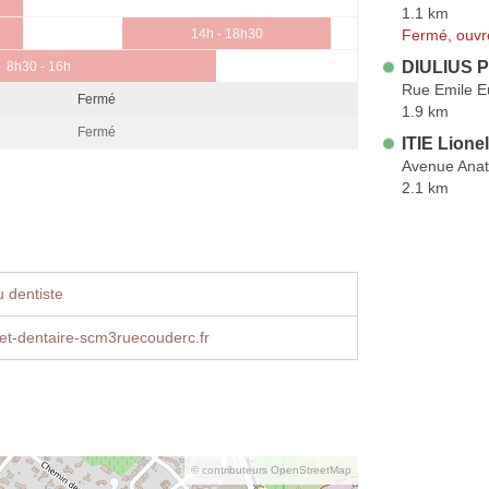
1.1 km
Fermé, ouvr
14h - 18h30
DIULIUS P
8h30 - 16h
Rue Emile E
Fermé
1.9 km
Fermé
ITIE Lionel
Avenue Anat
2.1 km
 dentiste
et-dentaire-scm3ruecouderc.fr
© contributeurs OpenStreetMap