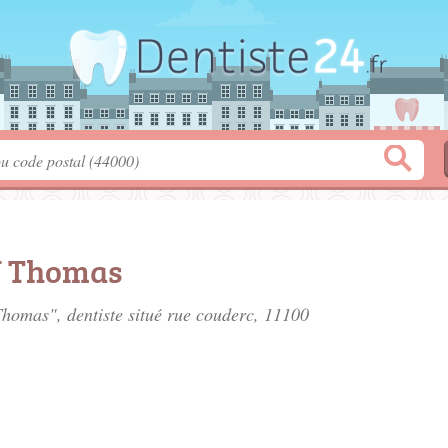
U Thomas
homas", dentiste situé
rue couderc
, 11100