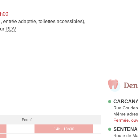
9h00
, entrée adaptée, toilettes accessibles)
,
sur
RDV
Den
CARCANAD
Rue Couder
Même adres
Fermée, ouv
Fermé
SENTENAC
14h - 18h30
Route de Ma