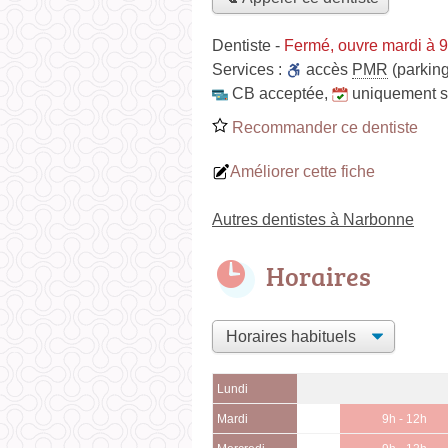
Dentiste
-
Fermé, ouvre mardi à 
Services :
accès
PMR
(parking
CB acceptée
,
uniquement 
Recommander ce dentiste
Améliorer cette fiche
Autres dentistes à Narbonne
Horaires
Lundi
Mardi
9h - 12h