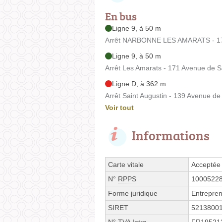
En bus
Ligne 9, à 50 m
Arrêt NARBONNE LES AMARATS - 171
Ligne 9, à 50 m
Arrêt Les Amarats - 171 Avenue de S
Ligne D, à 362 m
Arrêt Saint Augustin - 139 Avenue de
Voir tout
Informations
Carte vitale
Acceptée
N°
RPPS
1000522
Forme juridique
Entrepren
SIRET
5213800
N° TVA Intra.
FR19521