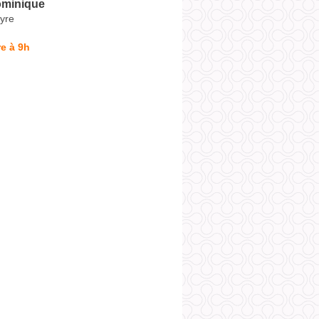
minique
yre
e à 9h