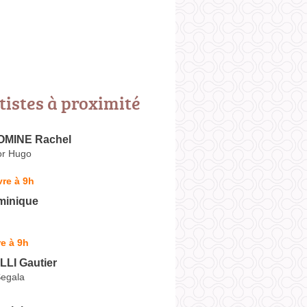
tistes à proximité
MINE Rachel
or Hugo
re à 9h
minique
e à 9h
LI Gautier
egala