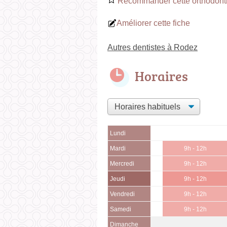
Recommander cette orthodonti
Améliorer cette fiche
Autres dentistes à Rodez
Horaires
Lundi
Mardi
9h - 12h
Mercredi
9h - 12h
Jeudi
9h - 12h
Vendredi
9h - 12h
Samedi
9h - 12h
Dimanche