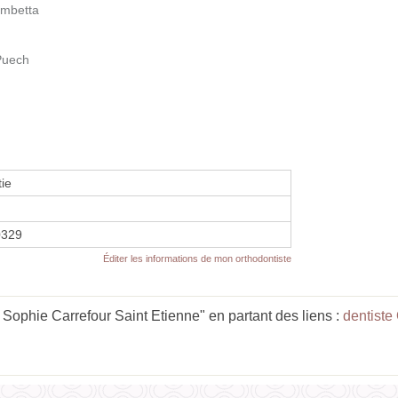
ambetta
Puech
ie
0329
Éditer les informations de mon orthodontiste
ophie Carrefour Saint Etienne" en partant des liens :
dentiste