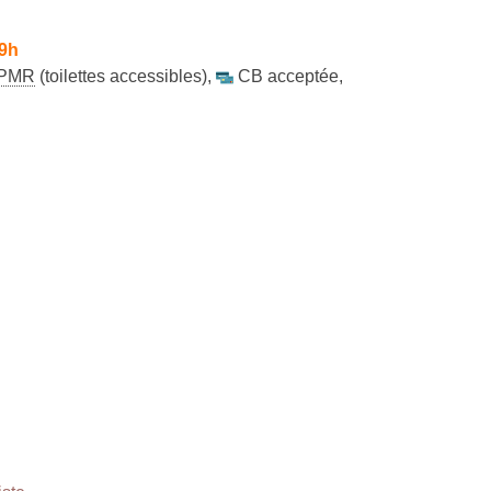
 9h
PMR
(toilettes accessibles)
,
CB acceptée
,