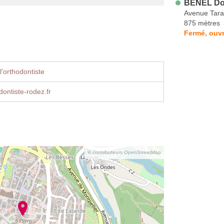
BENEL Do
Avenue Tara
875 mètres
Fermé, ouvr
'orthodontiste
ontiste-rodez.fr
© contributeurs OpenStreetMap