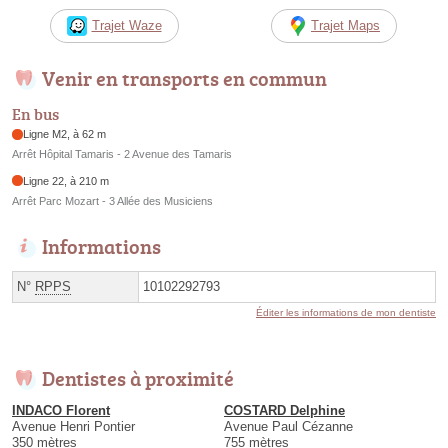
Trajet Waze
Trajet Maps
Venir en transports en commun
En bus
Ligne M2, à 62 m
Arrêt Hôpital Tamaris - 2 Avenue des Tamaris
Ligne 22, à 210 m
Arrêt Parc Mozart - 3 Allée des Musiciens
Informations
N°
RPPS
10102292793
Éditer les informations de mon dentiste
Dentistes à proximité
INDACO Florent
COSTARD Delphine
Avenue Henri Pontier
Avenue Paul Cézanne
350 mètres
755 mètres