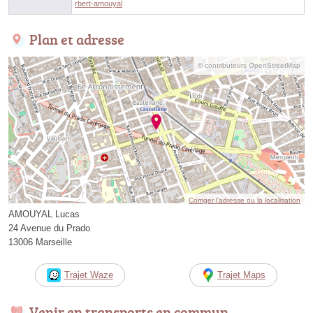
rbert-amouyal
Plan et adresse
© contributeurs OpenStreetMap
Corriger l’adresse ou la localisation
AMOUYAL Lucas
24 Avenue du Prado
13006 Marseille
Trajet Waze
Trajet Maps
Venir en transports en commun