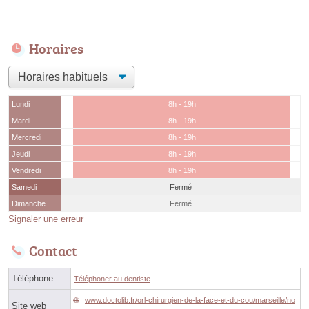
Horaires
Lundi
8h - 19h
Mardi
8h - 19h
Mercredi
8h - 19h
Jeudi
8h - 19h
Vendredi
8h - 19h
Samedi
Fermé
Dimanche
Fermé
Signaler une erreur
Contact
Téléphone
Téléphoner au dentiste
www.doctolib.fr/orl-chirurgien-de-la-face-et-du-cou/marseille/no
Site web