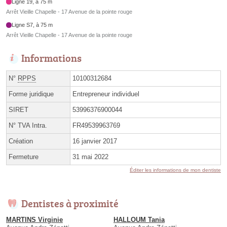
Ligne 19, à 75 m
Arrêt Vieille Chapelle - 17 Avenue de la pointe rouge
Ligne S7, à 75 m
Arrêt Vieille Chapelle - 17 Avenue de la pointe rouge
Informations
N°
RPPS
10100312684
Forme juridique
Entrepreneur individuel
SIRET
53996376900044
N° TVA Intra.
FR49539963769
Création
16 janvier 2017
Fermeture
31 mai 2022
Éditer les informations de mon dentiste
Dentistes à proximité
MARTINS Virginie
HALLOUM Tania