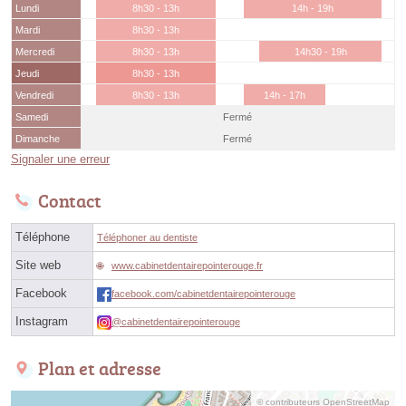
Lundi
8h30 - 13h
14h - 19h
Mardi
8h30 - 13h
Mercredi
8h30 - 13h
14h30 - 19h
Jeudi
8h30 - 13h
Vendredi
8h30 - 13h
14h - 17h
Samedi
Fermé
Dimanche
Fermé
Signaler une erreur
Contact
Téléphone
Téléphoner au dentiste
Site web
www.cabinetdentairepointerouge.fr
Facebook
facebook.com/cabinetdentairepointerouge
Instagram
@cabinetdentairepointerouge
Plan et adresse
© contributeurs OpenStreetMap