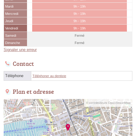
Mardi
9h - 19h
Mercredi
9h - 19h
Jeudi
9h - 19h
Vendredi
9h - 19h
Samedi
Fermé
Dimanche
Fermé
Signaler une erreur
Contact
Téléphone
Téléphoner au dentiste
Plan et adresse
© contributeurs OpenStreetMap