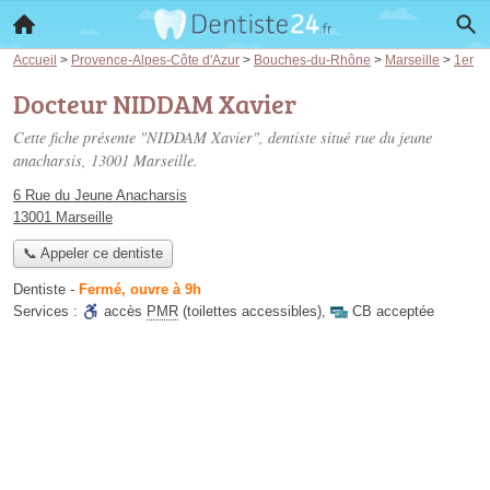
Accueil
>
Provence-Alpes-Côte d'Azur
>
Bouches-du-Rhône
>
Marseille
>
1er
Docteur NIDDAM Xavier
Cette fiche présente "NIDDAM Xavier", dentiste situé
rue du jeune
anacharsis
, 13001 Marseille.
6 Rue du Jeune Anacharsis
13001 Marseille
📞 Appeler ce dentiste
Dentiste
-
Fermé, ouvre à 9h
Services :
accès
PMR
(toilettes accessibles)
,
CB acceptée