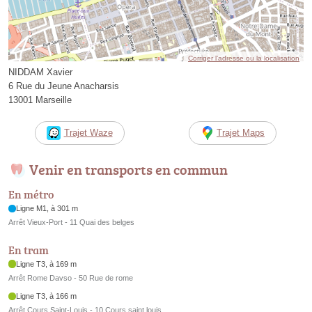
Corriger l’adresse ou la localisation
NIDDAM Xavier
6 Rue du Jeune Anacharsis
13001 Marseille
Trajet Waze
Trajet Maps
Venir en transports en commun
En métro
Ligne M1, à 301 m
Arrêt Vieux-Port - 11 Quai des belges
En tram
Ligne T3, à 169 m
Arrêt Rome Davso - 50 Rue de rome
Ligne T3, à 166 m
Arrêt Cours Saint-Louis - 10 Cours saint louis