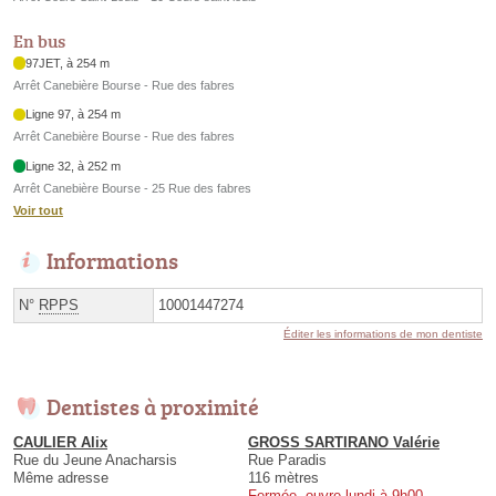
En bus
97JET, à 254 m
Arrêt Canebière Bourse - Rue des fabres
Ligne 97, à 254 m
Arrêt Canebière Bourse - Rue des fabres
Ligne 32, à 252 m
Arrêt Canebière Bourse - 25 Rue des fabres
Voir tout
Informations
N°
RPPS
10001447274
Éditer les informations de mon dentiste
Dentistes à proximité
CAULIER Alix
GROSS SARTIRANO Valérie
Rue du Jeune Anacharsis
Rue Paradis
Même adresse
116 mètres
Fermée, ouvre lundi à 9h00