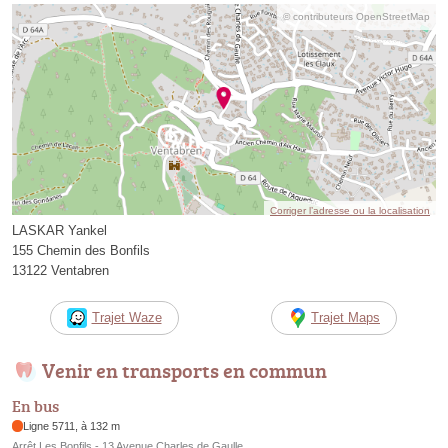
© contributeurs OpenStreetMap
Corriger l’adresse ou la localisation
LASKAR Yankel
155 Chemin des Bonfils
13122 Ventabren
Trajet Waze
Trajet Maps
Venir en transports en commun
En bus
Ligne 5711, à 132 m
Arrêt Les Bonfils - 13 Avenue Charles de Gaulle