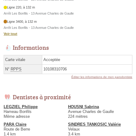
Ligne 220, à 132 m
Arrêt Les Bonfils - 13 Avenue Charles de Gaulle
Ligne 3400, à 132 m
Arrêt Les Bonfils - 13 Avenue Charles de Gaulle
Voir tout
Informations
Carte vitale
Acceptée
N°
RPPS
10108310706
Éditer les informations de mon parodontiste
Dentistes à proximité
LEGZIEL Philippe
HOUSNI Sabrina
Hameau Bonfils
Avenue Charles de Gaulle
Même adresse
224 mètres
PARA Claire
SINDRES TANKOSIC Valérie
Route de Berre
Velaux
1.4 km
3.4 km