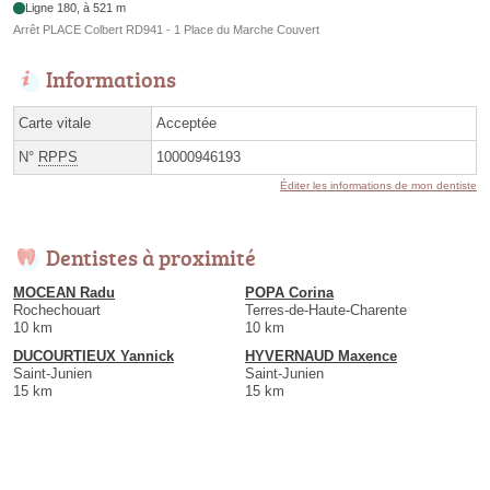
Ligne 180, à 521 m
Arrêt PLACE Colbert RD941 - 1 Place du Marche Couvert
Informations
Carte vitale
Acceptée
N°
RPPS
10000946193
Éditer les informations de mon dentiste
Dentistes à proximité
MOCEAN Radu
POPA Corina
Rochechouart
Terres-de-Haute-Charente
10 km
10 km
DUCOURTIEUX Yannick
HYVERNAUD Maxence
Saint-Junien
Saint-Junien
15 km
15 km