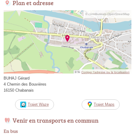
Plan et adresse
© contributeurs OpenStreetMap
Corriger l’adresse ou la localisation
BUHAJ Gérard
4 Chemin des Bouvières
16150 Chabanais
Trajet Waze
Trajet Maps
Venir en transports en commun
En bus