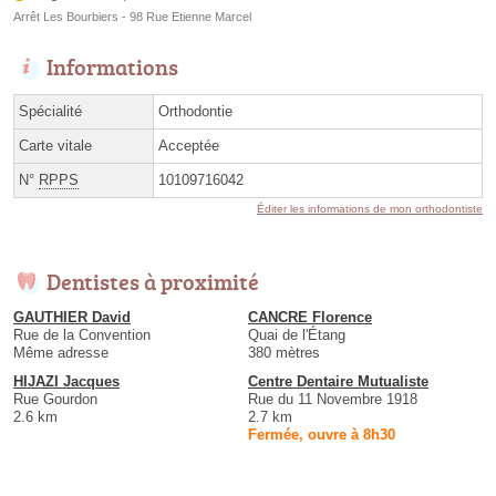
Arrêt Les Bourbiers - 98 Rue Etienne Marcel
Informations
Spécialité
Orthodontie
Carte vitale
Acceptée
N°
RPPS
10109716042
Éditer les informations de mon orthodontiste
Dentistes à proximité
GAUTHIER David
CANCRE Florence
Rue de la Convention
Quai de l'Étang
Même adresse
380 mètres
HIJAZI Jacques
Centre Dentaire Mutualiste
Rue Gourdon
Rue du 11 Novembre 1918
2.6 km
2.7 km
Fermée, ouvre à 8h30