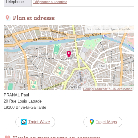
Téléphone
Téléphoner au dentiste
Plan et adresse
© contributeurs OpenStreetMap
Corriger l’adresse ou la localisation
PRANAL Paul
20 Rue Louis Latrade
19100 Brive-la-Gaillarde
Trajet Waze
Trajet Maps
Venir en transports en commun