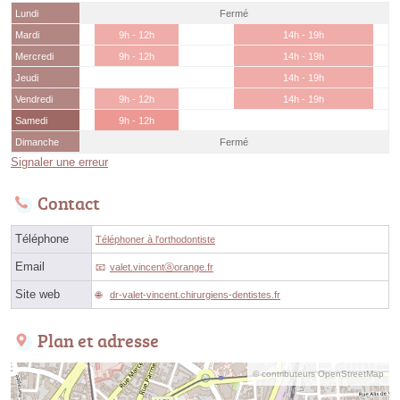
Lundi
Fermé
Mardi
9h - 12h
14h - 19h
Mercredi
9h - 12h
14h - 19h
Jeudi
14h - 19h
Vendredi
9h - 12h
14h - 19h
Samedi
9h - 12h
Dimanche
Fermé
Signaler une erreur
Contact
Téléphone
Téléphoner à l'orthodontiste
Email
valet.vincentⓐorange.fr
Site web
dr-valet-vincent.chirurgiens-dentistes.fr
Plan et adresse
© contributeurs OpenStreetMap