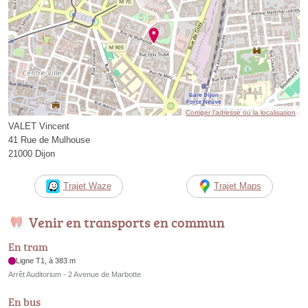
Corriger l’adresse ou la localisation
VALET Vincent
41 Rue de Mulhouse
21000 Dijon
Trajet Waze
Trajet Maps
Venir en transports en commun
En tram
Ligne T1, à 383 m
Arrêt Auditorium - 2 Avenue de Marbotte
En bus