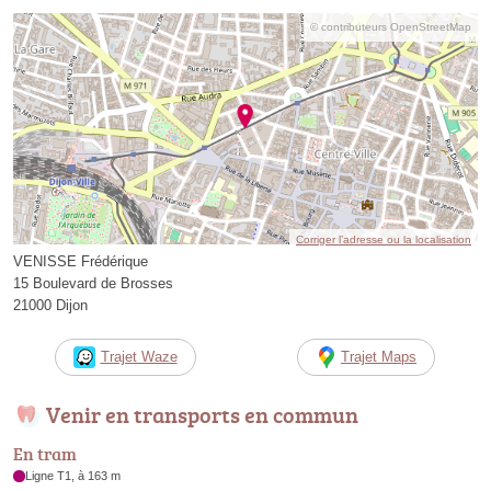
© contributeurs OpenStreetMap
Corriger l’adresse ou la localisation
VENISSE Frédérique
15 Boulevard de Brosses
21000 Dijon
Trajet Waze
Trajet Maps
Venir en transports en commun
En tram
Ligne T1, à 163 m