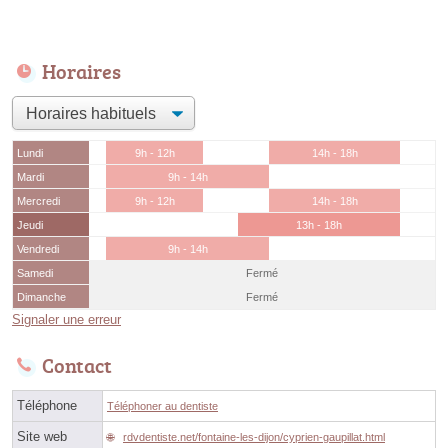
Horaires
Lundi
9h - 12h
14h - 18h
Mardi
9h - 14h
Mercredi
9h - 12h
14h - 18h
Jeudi
13h - 18h
Vendredi
9h - 14h
Samedi
Fermé
Dimanche
Fermé
Signaler une erreur
Contact
Téléphone
Téléphoner au dentiste
Site web
rdvdentiste.net/fontaine-les-dijon/cyprien-gaupillat.html