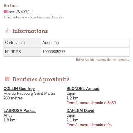
En bus
Ligne L9, à 237 m
Arrêt Belfontaine - Rue Georges Bourgoin
Informations
Carte vitale
Acceptée
N°
RPPS
10000805217
Éditer les informations de mon dentiste
Dentistes à proximité
COLLIN Geoffroy
BLONDEL Arnaud
Rue du Faubourg Saint Martin
Dijon
930 mètres
1.2 km
Fermé, ouvre demain à 8h50
LABROSA Pascal
DAHLEM David
Ahuy
Dijon
1.8 km
2.1 km
Fermé, ouvre demain à 9h