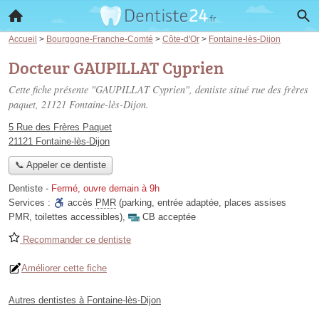
Accueil
>
Bourgogne-Franche-Comté
>
Côte-d'Or
>
Fontaine-lès-Dijon
Docteur GAUPILLAT Cyprien
Cette fiche présente "GAUPILLAT Cyprien", dentiste situé
rue des frères
paquet
, 21121 Fontaine-lès-Dijon.
5 Rue des Frères Paquet
21121 Fontaine-lès-Dijon
📞 Appeler ce dentiste
Dentiste
-
Fermé, ouvre demain à 9h
Services :
accès
PMR
(parking, entrée adaptée, places assises
PMR, toilettes accessibles)
,
CB acceptée
Recommander ce dentiste
Améliorer cette fiche
Autres dentistes à Fontaine-lès-Dijon