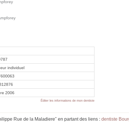
mpforey
ampforey
0787
eur individuel
7600063
812876
re 2006
Éditer les informations de mon dentiste
ippe Rue de la Maladiere" en partant des liens :
dentiste Bou