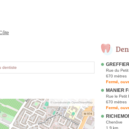
-Côte
Den
GREFFIER
 dentiste
Rue du Peti
670 mètres
Fermé, ouvr
MANIER F
Rue le Petit
670 mètres
© contributeurs OpenStreetMap
Fermé, ouvr
RICHEMON
Chenôve
1.9 km