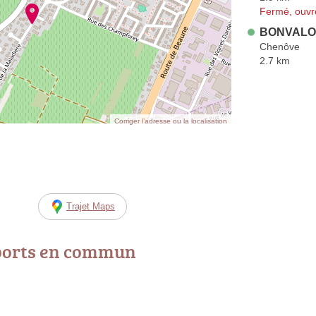
Fermé, ouvr
BONVALOT
Chenôve
2.7 km
Corriger l’adresse ou la localisation
Trajet Maps
ports en commun