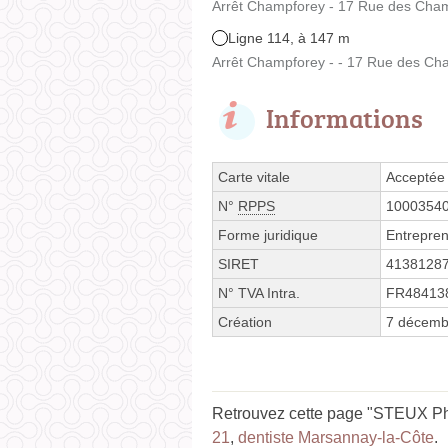
Arrêt Champforey - 17 Rue des Cha
Ligne 114, à 147 m
Arrêt Champforey - - 17 Rue des Ch
Informations
Carte vitale
Acceptée
N°
RPPS
1000354
Forme juridique
Entrepren
SIRET
4138128
N° TVA Intra.
FR48413
Création
7 décemb
Retrouvez cette page "STEUX Phil
21
,
dentiste Marsannay-la-Côte
.