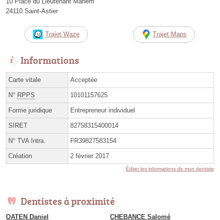
10 Place du Lieutenant Manem
24110 Saint-Astier
Trajet Waze
Trajet Maps
Informations
Carte vitale
Acceptée
N°
RPPS
10101157625
Forme juridique
Entrepreneur individuel
SIRET
82758315400014
N° TVA Intra.
FR39827583154
Création
2 février 2017
Éditer les informations de mon dentiste
Dentistes à proximité
OATEN Daniel
CHEBANCE Salomé