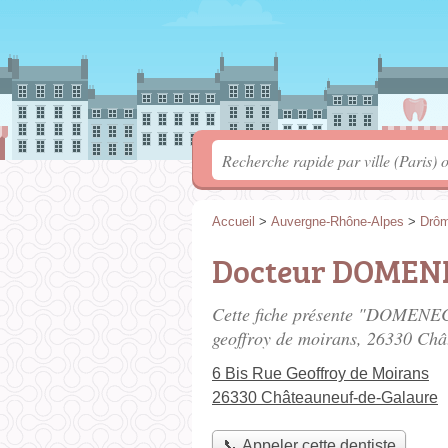
Accueil
>
Auvergne-Rhône-Alpes
>
Drô
Docteur DOMEN
Cette fiche présente "DOMENEC
geoffroy de moirans
, 26330 Châ
6 Bis Rue Geoffroy de Moirans
26330 Châteauneuf-de-Galaure
📞 Appeler cette dentiste