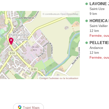
LAVOINE J
Saint-Uze
9 km
© contributeurs OpenStreetMap
HOREICA I
Saint-Vallier
12 km
Fermée, ouv
PELLETIE
Andance
12 km
Fermée, ouv
Corriger l’adresse ou la localisation
Trajet Maps