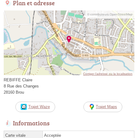
Plan et adresse
© contributeurs OpenStreetMap
Corriger l’adresse ou la localisation
REBIFFE Claire
8 Rue des Changes
28160 Brou
Trajet Waze
Trajet Maps
Informations
Carte vitale
Acceptée