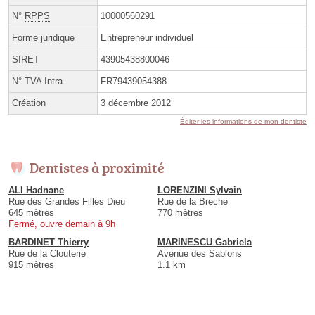
N°
RPPS
10000560291
Forme juridique
Entrepreneur individuel
SIRET
43905438800046
N° TVA Intra.
FR79439054388
Création
3 décembre 2012
Éditer les informations de mon dentiste
Dentistes à proximité
ALI Hadnane
LORENZINI Sylvain
Rue des Grandes Filles Dieu
Rue de la Breche
645 mètres
770 mètres
Fermé, ouvre demain à 9h
BARDINET Thierry
MARINESCU Gabriela
Rue de la Clouterie
Avenue des Sablons
915 mètres
1.1 km