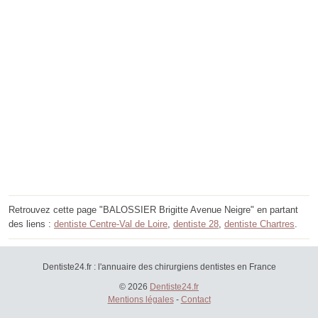
Retrouvez cette page "BALOSSIER Brigitte Avenue Neigre" en partant
des liens :
dentiste Centre-Val de Loire
,
dentiste 28
,
dentiste Chartres
.
Dentiste24.fr : l'annuaire des chirurgiens dentistes en France
© 2026
Dentiste24.fr
Mentions légales
-
Contact