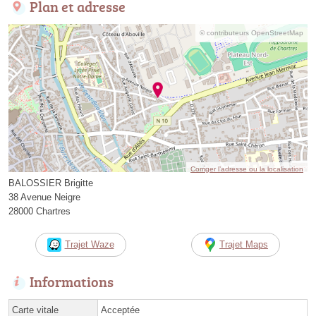
Plan et adresse
© contributeurs OpenStreetMap
Corriger l’adresse ou la localisation
BALOSSIER Brigitte
38 Avenue Neigre
28000 Chartres
Trajet Waze
Trajet Maps
Informations
Carte vitale
Acceptée