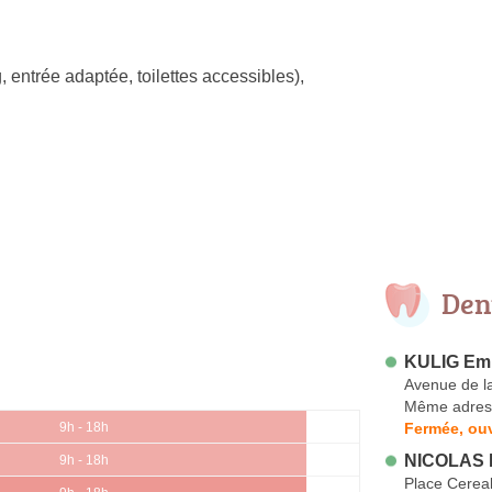
, entrée adaptée, toilettes accessibles)
,
Den
KULIG Em
Avenue de l
Même adres
Fermée, ouv
9h - 18h
NICOLAS
9h - 18h
Place Cereal