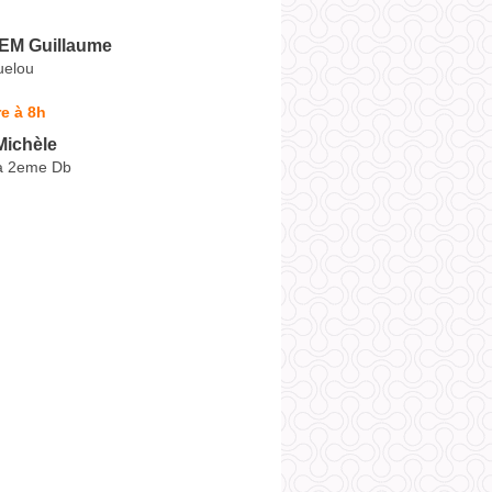
M Guillaume
uelou
e à 8h
ichèle
a 2eme Db