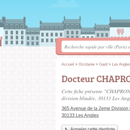
Accueil
>
Occitanie
>
Gard
>
Les Angle
Docteur CHAPR
Cette fiche présente "CHAPRON
division blindée
, 30133 Les Angl
365 Avenue de la 2eme Division 
30133 Les Angles
📞 Appeler cette dentiste