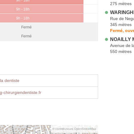
9h - 18h
275 mètres
9h - 18h
WARINGHE
Rue de Neg
9h - 18h
345 mètres
Fermé
Fermé, ouvr
Fermé
NOAILLY M
Avenue de l
550 mètres
la dentiste
g-chirurgiendentiste.fr
© contributeurs OpenStreetMap