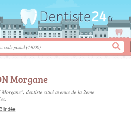
s
ON Morgane
 Morgane", dentiste situé
avenue de la 2eme
es.
Blindée