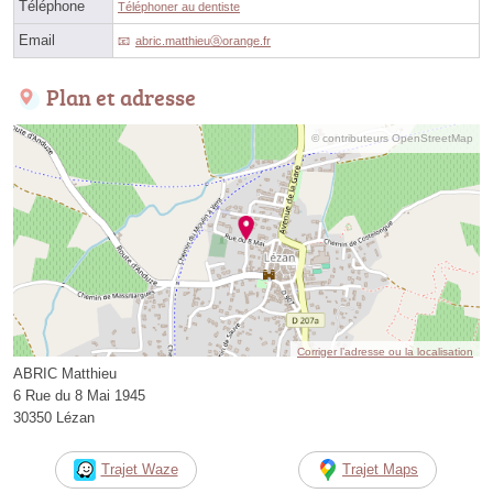
Téléphone
Téléphoner au dentiste
Email
abric.matthieuⓐorange.fr
Plan et adresse
© contributeurs OpenStreetMap
Corriger l’adresse ou la localisation
ABRIC Matthieu
6 Rue du 8 Mai 1945
30350 Lézan
Trajet Waze
Trajet Maps