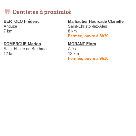
Dentistes à proximité
BERTOLO Frédéric
Malhautier Hourcade Clarielle
Anduze
Saint-Christol-lez-Alès
7 km
8 km
Fermée, ouvre à 8h30
DOMERGUE Marion
MORANT Flora
Saint-Hilaire-de-Brethmas
Alès
12 km
12 km
Fermée, ouvre à 9h30