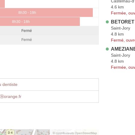
Castelnau-d'
4.6 km
Fermée, ouv
8h30 - 19h
BETORET 
8h30 - 18h
Saint-Jory
Fermé
4.8 km
Fermé, ouvr
Fermé
AMEZIANE 
Saint-Jory
4.8 km
Fermée, ouv
 dentiste
1ⓐorange.fr
© contributeurs OpenStreetMap