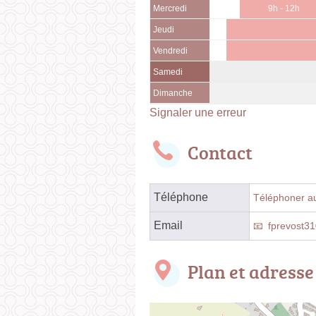
Mercredi
9h - 12h
Jeudi
Vendredi
Samedi
Dimanche
Signaler une erreur
Contact
Téléphone
Téléphoner au
Email
fprevost3
Plan et adresse