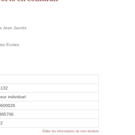
e Jean Jaurès
des Ecoles
4132
eur individuel
0600028
385706
02
Éditer les informations de mon dentiste