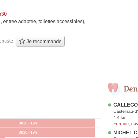
h30
, entrée adaptée, toilettes accessibles)
,
ntiste.
Je recommande
Den
GALLEGO 
Castelnau-d'
4.4 km
Fermée, ouv
8h30 - 19h
MICHEL Cl
8h30 - 19h