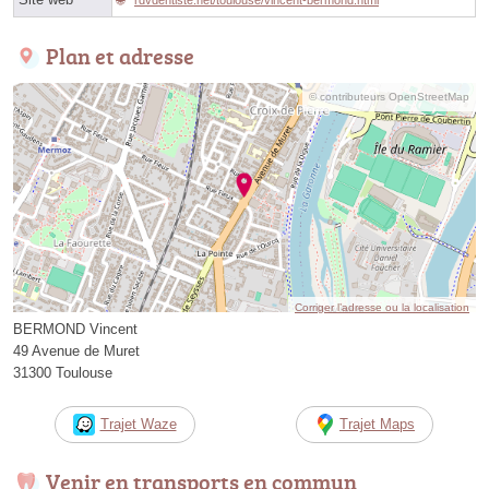
Plan et adresse
© contributeurs OpenStreetMap
Corriger l’adresse ou la localisation
BERMOND Vincent
49 Avenue de Muret
31300 Toulouse
Trajet Waze
Trajet Maps
Venir en transports en commun