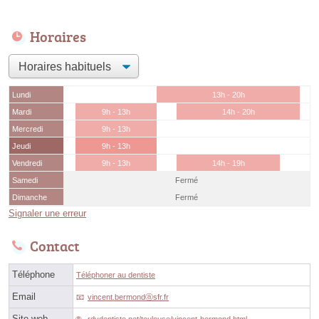
Horaires
Lundi
13h - 20h
Mardi
9h - 13h
14h - 20h
Mercredi
9h - 13h
Jeudi
9h - 13h
Vendredi
9h - 13h
14h - 19h
Samedi
Fermé
Dimanche
Fermé
Signaler une erreur
Contact
Téléphone
Téléphoner au dentiste
Email
vincent.bermondⓐsfr.fr
Site web
rdvdentiste.net/toulouse/vincent-bermond.html