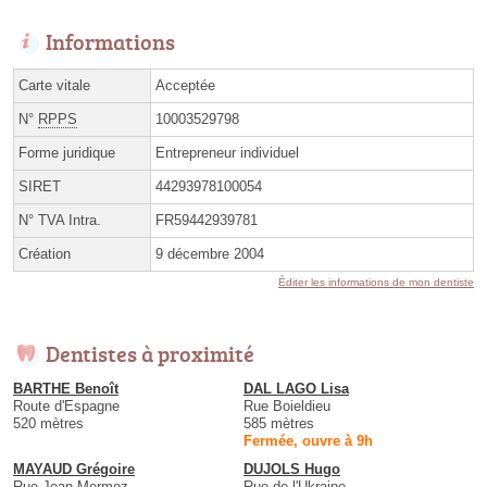
Informations
Carte vitale
Acceptée
N°
RPPS
10003529798
Forme juridique
Entrepreneur individuel
SIRET
44293978100054
N° TVA Intra.
FR59442939781
Création
9 décembre 2004
Éditer les informations de mon dentiste
Dentistes à proximité
BARTHE Benoît
DAL LAGO Lisa
Route d'Espagne
Rue Boieldieu
520 mètres
585 mètres
Fermée, ouvre à 9h
MAYAUD Grégoire
DUJOLS Hugo
Rue Jean Mermoz
Rue de l'Ukraine