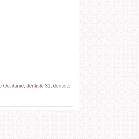
e Occitanie
,
dentiste 31
,
dentiste