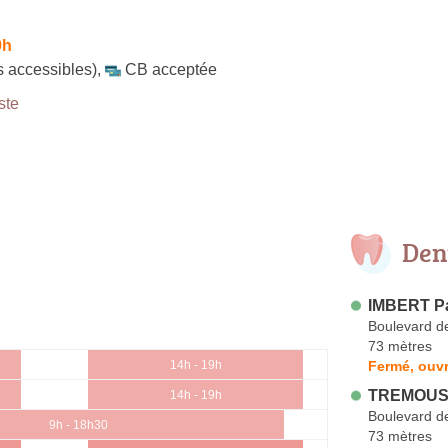
9h
es accessibles)
,
CB acceptée
ste
Den
IMBERT Pa
Boulevard d
73 mètres
Fermé, ouvr
14h - 19h
TREMOUS
14h - 19h
Boulevard d
9h - 18h30
73 mètres