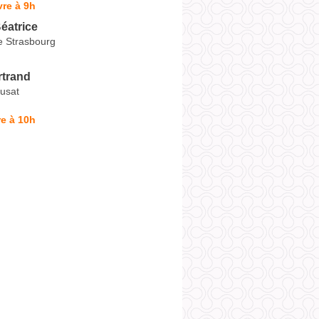
re à 9h
atrice
e Strasbourg
trand
usat
e à 10h