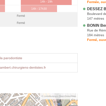
Fermée, ouv
14h - 19h
DESSEZ Bé
14h - 17h30
Boulevard d
Fermé
147 mètres
Fermé
BONIN Ber
Rue de Rém
184 mètres
Fermé, ouvr
la parodontiste
lambert.chirurgiens-dentistes.fr
© contributeurs OpenStreetMap