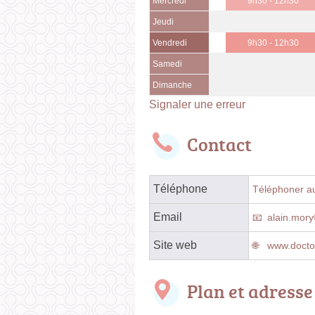
Mercredi
9h30 - 12h30
Jeudi
Vendredi
9h30 - 12h30
Samedi
Dimanche
Signaler une erreur
Contact
Téléphone
Téléphoner au
Email
alain.mor
Site web
www.doctol
Plan et adresse