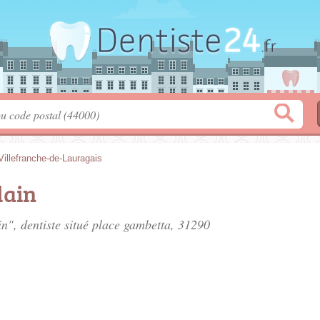
Villefranche-de-Lauragais
lain
n", dentiste situé
place gambetta
, 31290