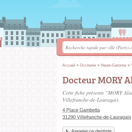
Accueil
>
Occitanie
>
Haute-Garonne
>
Docteur MORY A
Cette fiche présente "MORY Alai
Villefranche-de-Lauragais.
4 Place Gambetta
31290 Villefranche-de-Lauragais
📞 Appeler ce dentiste