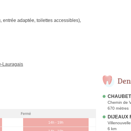
, entrée adaptée, toilettes accessibles)
,
de-Lauragais
Den
CHAUBET 
Chemin de V
670 mètres
Fermé
DIJEAUX F
Villenouvelle
14h - 19h
6 km