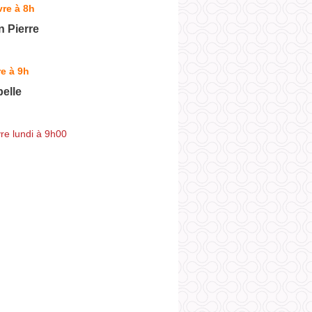
re à 8h
 Pierre
e à 9h
elle
re lundi à 9h00