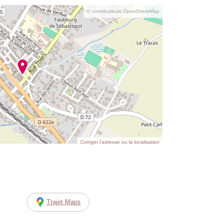
© contributeurs OpenStreetMap
Corriger l’adresse ou la localisation
Trajet Maps