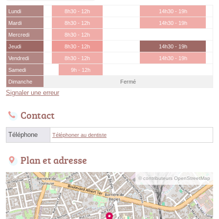
Lundi
8h30 - 12h
14h30 - 19h
Mardi
8h30 - 12h
14h30 - 19h
Mercredi
8h30 - 12h
Jeudi
8h30 - 12h
14h30 - 19h
Vendredi
8h30 - 12h
14h30 - 19h
Samedi
9h - 12h
Dimanche
Fermé
Signaler une erreur
Contact
Téléphone
Téléphoner au dentiste
Plan et adresse
© contributeurs OpenStreetMap