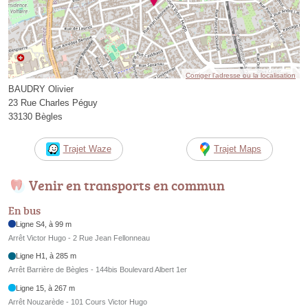
Corriger l’adresse ou la localisation
BAUDRY Olivier
23 Rue Charles Péguy
33130 Bègles
Trajet Waze
Trajet Maps
Venir en transports en commun
En bus
Ligne S4, à 99 m
Arrêt Victor Hugo - 2 Rue Jean Fellonneau
Ligne H1, à 285 m
Arrêt Barrière de Bègles - 144bis Boulevard Albert 1er
Ligne 15, à 267 m
Arrêt Nouzarède - 101 Cours Victor Hugo