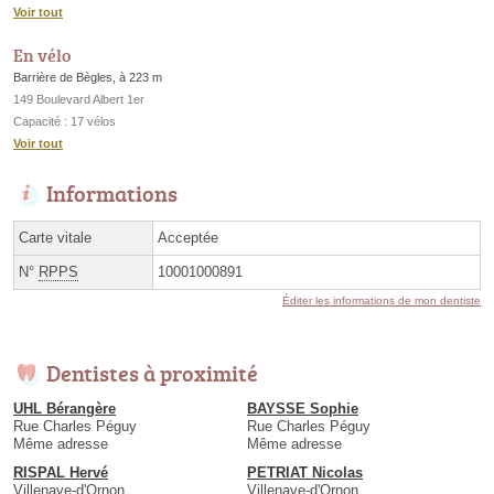
Voir tout
En vélo
Barrière de Bègles, à 223 m
149 Boulevard Albert 1er
Capacité : 17 vélos
Voir tout
Informations
Carte vitale
Acceptée
N°
RPPS
10001000891
Éditer les informations de mon dentiste
Dentistes à proximité
UHL Bérangère
BAYSSE Sophie
Rue Charles Péguy
Rue Charles Péguy
Même adresse
Même adresse
RISPAL Hervé
PETRIAT Nicolas
Villenave-d'Ornon
Villenave-d'Ornon