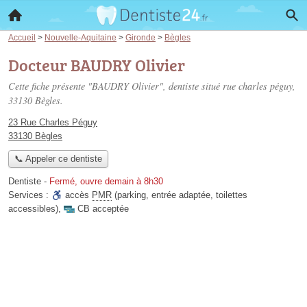
Accueil
>
Nouvelle-Aquitaine
>
Gironde
>
Bègles
Docteur BAUDRY Olivier
Cette fiche présente "BAUDRY Olivier", dentiste situé
rue charles péguy
,
33130 Bègles.
23 Rue Charles Péguy
33130 Bègles
📞 Appeler ce dentiste
Dentiste
-
Fermé, ouvre demain à 8h30
Services :
accès
PMR
(parking, entrée adaptée, toilettes
accessibles)
,
CB acceptée