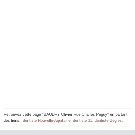
Retrouvez cette page "BAUDRY Olivier Rue Charles Péguy" en partant
des liens :
dentiste Nouvelle-Aquitaine
,
dentiste 33
,
dentiste Bègles
.