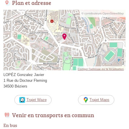
Plan et adresse
© contributeurs OpenStreetMap
Corriger l’adresse ou la localisation
LOPÉZ Gonzalez Javier
1 Rue du Docteur Fleming
34500 Béziers
Trajet Waze
Trajet Maps
Venir en transports en commun
En bus