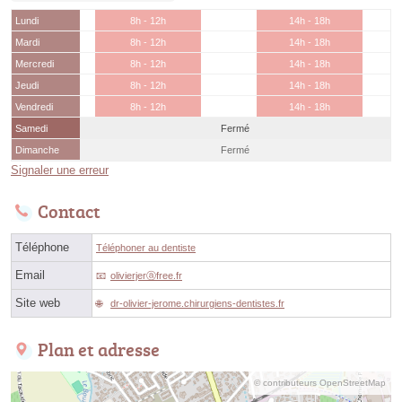
Lundi
8h - 12h
14h - 18h
Mardi
8h - 12h
14h - 18h
Mercredi
8h - 12h
14h - 18h
Jeudi
8h - 12h
14h - 18h
Vendredi
8h - 12h
14h - 18h
Samedi
Fermé
Dimanche
Fermé
Signaler une erreur
Contact
Téléphone
Téléphoner au dentiste
Email
olivierjerⓐfree.fr
Site web
dr-olivier-jerome.chirurgiens-dentistes.fr
Plan et adresse
© contributeurs OpenStreetMap