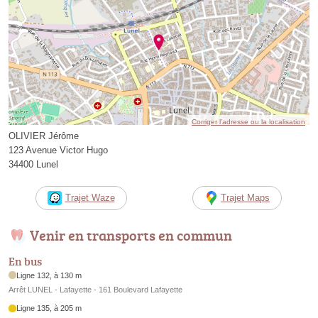
Corriger l’adresse ou la localisation
OLIVIER Jérôme
123 Avenue Victor Hugo
34400 Lunel
Trajet Waze
Trajet Maps
Venir en transports en commun
En bus
Ligne 132, à 130 m
Arrêt LUNEL - Lafayette - 161 Boulevard Lafayette
Ligne 135, à 205 m