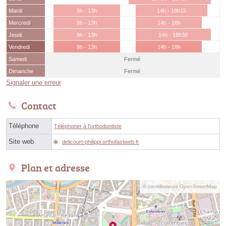
Mardi
9h - 13h
14h - 18h15
Mercredi
9h - 13h
14h - 18h
Jeudi
9h - 13h
14h - 18h30
Vendredi
9h - 13h
14h - 18h
Samedi
Fermé
Dimanche
Fermé
Signaler une erreur
Contact
Téléphone
Téléphoner à l'orthodontiste
Site web
delicourt-philippi.orthofastweb.fr
Plan et adresse
© contributeurs OpenStreetMap