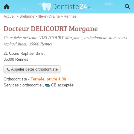
Accueil
>
Bretagne
>
Ille-et-Vilaine
>
Rennes
Docteur DELICOURT Morgane
Cette fiche présente "DELICOURT Morgane", orthodontiste situé
cours
raphael binet
, 35000 Rennes.
21 Cours Raphael Binet
35000 Rennes
📞 Appeler cette orthodontiste
Orthodontiste
-
Fermée, ouvre à 9h
Services :
orthodontie
,
CB acceptée