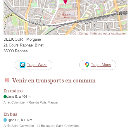
Corriger l’adresse ou la localisation
DELICOURT Morgane
21 Cours Raphael Binet
35000 Rennes
Trajet Waze
Trajet Maps
Venir en transports en commun
En métro
Ligne B, à 404 m
Arrêt Colombier - Rue du Puits Mauger
En bus
Ligne C6, à 116 m
Arrêt Saint-Conwoïon - 11 Boulevard Saint-Conwoïon