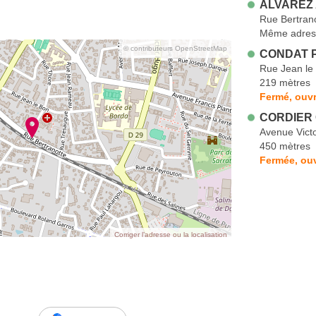
ALVAREZ 
Rue Bertran
Même adres
© contributeurs OpenStreetMap
CONDAT P
Rue Jean le
219 mètres
Fermé, ouvr
CORDIER 
Avenue Vict
450 mètres
Fermée, ouv
Corriger l’adresse ou la localisation