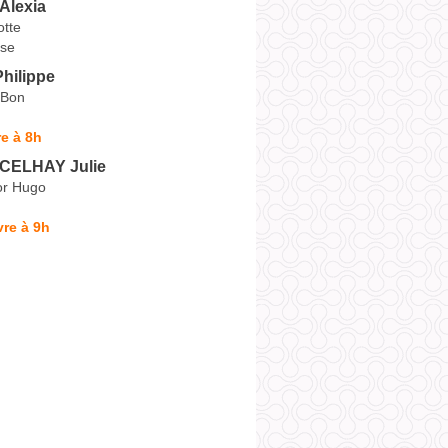
Alexia
otte
se
hilippe
 Bon
e à 8h
CELHAY Julie
or Hugo
re à 9h