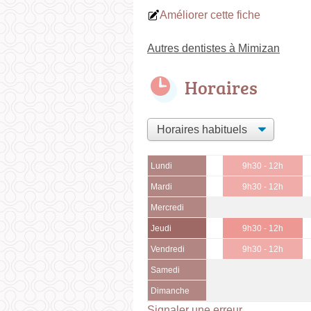
Améliorer cette fiche
Autres dentistes à Mimizan
Horaires
Lundi
9h30 - 12h
Mardi
9h30 - 12h
Mercredi
Jeudi
9h30 - 12h
Vendredi
9h30 - 12h
Samedi
Dimanche
Signaler une erreur