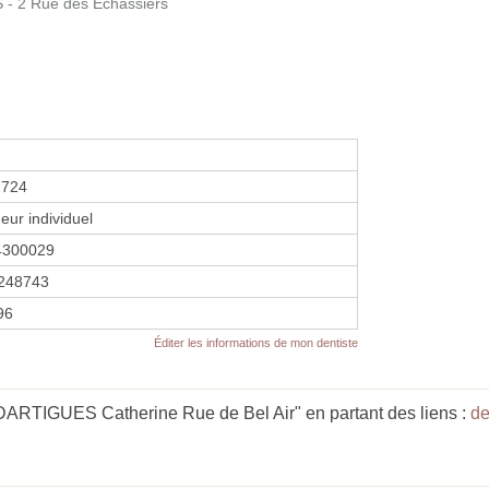
- 2 Rue des Echassiers
1724
eur individuel
4300029
248743
96
Éditer les informations de mon dentiste
ARTIGUES Catherine Rue de Bel Air" en partant des liens :
de