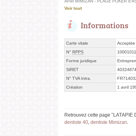
Arrêt MIMIZAN - PLAGE POKER d'AS 
Voir tout
Informations
Carte vitale
Acceptée
N°
RPPS
1000101
Forme juridique
Entrepren
SIRET
4032487
N° TVA Intra.
FR71403
Création
1 avril 19
Retrouvez cette page "LATAPIE D
dentiste 40
,
dentiste Mimizan
.