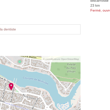
Biscarrosse
23 km
Fermé, ouvr
la dentiste
© contributeurs OpenStreetMap