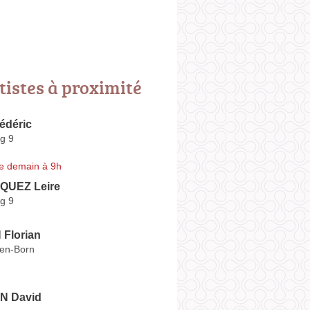
tistes à proximité
édéric
g 9
e demain à 9h
QUEZ Leire
g 9
Florian
-en-Born
N David