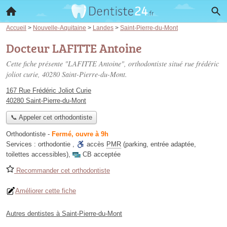
Accueil
>
Nouvelle-Aquitaine
>
Landes
>
Saint-Pierre-du-Mont
Docteur LAFITTE Antoine
Cette fiche présente "LAFITTE Antoine", orthodontiste situé
rue frédéric
joliot curie
, 40280 Saint-Pierre-du-Mont.
167 Rue Frédéric Joliot Curie
40280 Saint-Pierre-du-Mont
📞 Appeler cet orthodontiste
Orthodontiste
-
Fermé, ouvre à 9h
Services :
orthodontie
,
accès
PMR
(parking, entrée adaptée,
toilettes accessibles)
,
CB acceptée
Recommander cet orthodontiste
Améliorer cette fiche
Autres dentistes à Saint-Pierre-du-Mont