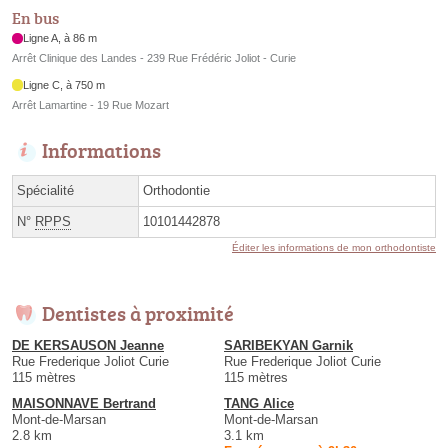
En bus
Ligne A, à 86 m
Arrêt Clinique des Landes - 239 Rue Frédéric Joliot - Curie
Ligne C, à 750 m
Arrêt Lamartine - 19 Rue Mozart
Informations
Spécialité
Orthodontie
N°
RPPS
10101442878
Éditer les informations de mon orthodontiste
Dentistes à proximité
DE KERSAUSON Jeanne
SARIBEKYAN Garnik
Rue Frederique Joliot Curie
Rue Frederique Joliot Curie
115 mètres
115 mètres
MAISONNAVE Bertrand
TANG Alice
Mont-de-Marsan
Mont-de-Marsan
2.8 km
3.1 km