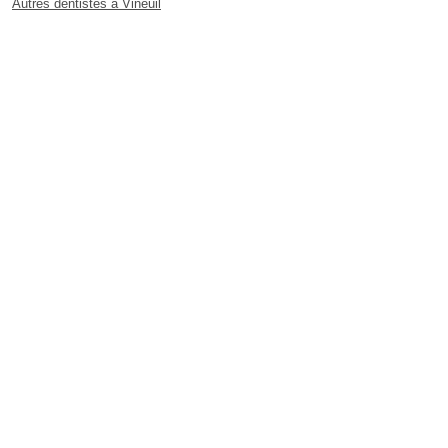
Autres dentistes à Vineuil