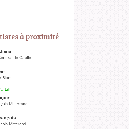
tistes à proximité
lexia
eneral de Gaulle
me
n Blum
'à 19h
nçois
çois Mitterrand
rançois
cois Mitterand