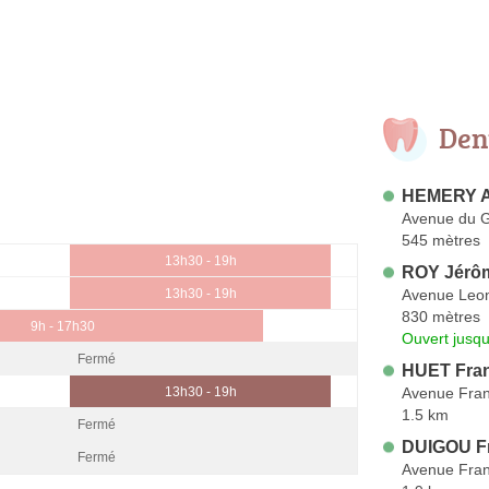
Den
HEMERY A
Avenue du G
545 mètres
13h30 - 19h
ROY Jérô
Avenue Leo
13h30 - 19h
830 mètres
9h - 17h30
Ouvert jusqu
Fermé
HUET Fra
Avenue Fran
13h30 - 19h
1.5 km
Fermé
DUIGOU F
Fermé
Avenue Fran