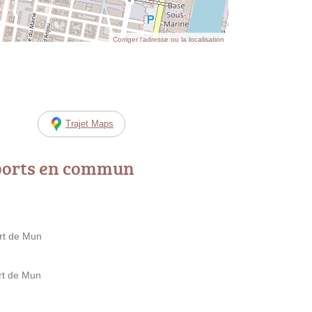
Corriger l’adresse ou la localisation
Trajet Maps
ports en commun
rt de Mun
rt de Mun