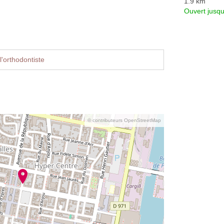
1.9 km
Ouvert jusq
'orthodontiste
© contributeurs OpenStreetMap