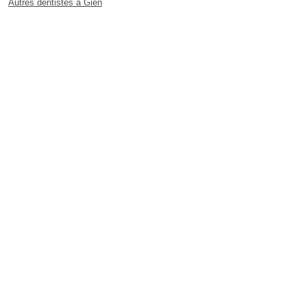
Autres dentistes à Gien