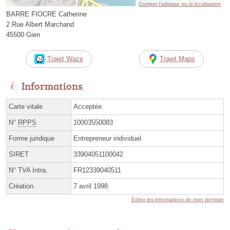
Corriger l’adresse ou la localisation
BARRE FIOCRE Catherine
2 Rue Albert Marchand
45500 Gien
Trajet Waze
Trajet Maps
Informations
Carte vitale
Acceptée
N°
RPPS
10003550083
Forme juridique
Entrepreneur individuel
SIRET
33904051100042
N° TVA Intra.
FR12339040511
Création
7 avril 1998
Éditer les informations de mon dentiste