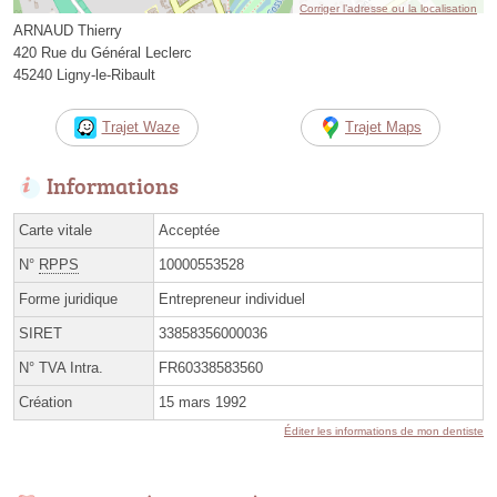
Corriger l’adresse ou la localisation
ARNAUD Thierry
420 Rue du Général Leclerc
45240 Ligny-le-Ribault
Trajet Waze
Trajet Maps
Informations
Carte vitale
Acceptée
N°
RPPS
10000553528
Forme juridique
Entrepreneur individuel
SIRET
33858356000036
N° TVA Intra.
FR60338583560
Création
15 mars 1992
Éditer les informations de mon dentiste