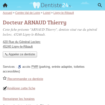
Accueil
>
Centre-Val de Loire
>
Loiret
>
Ligny-le-Ribault
Docteur ARNAUD Thierry
Cette fiche présente "ARNAUD Thierry", dentiste situé
rue du général
leclerc
, 45240 Ligny-le-Ribault.
420 Rue du Général Leclerc
45240 Ligny-le-Ribault
📞 Appeler ce dentiste
Services :
accès
PMR
(parking, entrée adaptée, toilettes
accessibles)
Recommander ce dentiste
Améliorer cette fiche
Renseigner les horaires