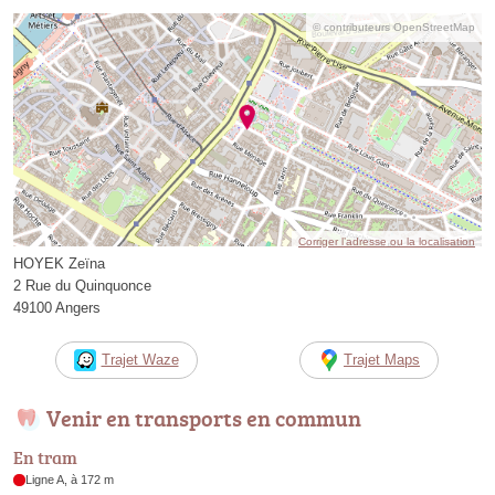
© contributeurs OpenStreetMap
Corriger l’adresse ou la localisation
HOYEK Zeïna
2 Rue du Quinquonce
49100 Angers
Trajet Waze
Trajet Maps
Venir en transports en commun
En tram
Ligne A, à 172 m