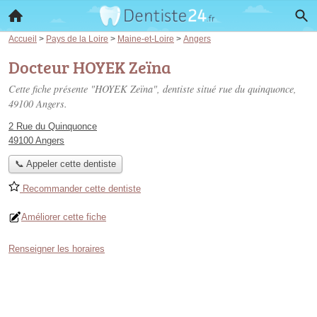
Accueil
>
Pays de la Loire
>
Maine-et-Loire
>
Angers
Docteur HOYEK Zeïna
Cette fiche présente "HOYEK Zeïna", dentiste situé
rue du quinquonce
,
49100 Angers.
2 Rue du Quinquonce
49100 Angers
📞 Appeler cette dentiste
Recommander cette dentiste
Améliorer cette fiche
Renseigner les horaires