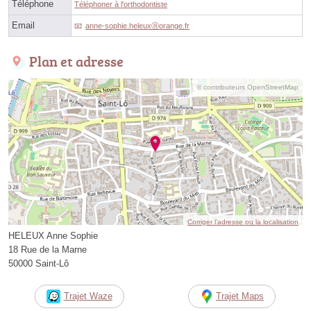
Téléphone
Téléphoner à l'orthodontiste
Email
anne-sophie.heleuxⓐorange.fr
Plan et adresse
© contributeurs OpenStreetMap
Corriger l’adresse ou la localisation
HELEUX Anne Sophie
18 Rue de la Marne
50000 Saint-Lô
Trajet Waze
Trajet Maps