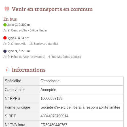
Venir en transports en commun
En bus
Ligne C, à 309 m
Arrêt Centre-Ville - 5 Rue Havin
Ligne A, à 347 m
Arrêt Grimouville - 13 Boulevard du Midi
Ligne N, à 270 m
Arrêt Hôtel de Ville (provisoire) - 4 Rue Maréchal Leclerc
Informations
Spécialité
Orthodontie
Carte vitale
Acceptée
N°
RPPS
10000587138
Forme juridique
Société d'exercice libéral à responsabilité limitée
SIRET
48044076700014
N° TVA Intra.
FR89480440767