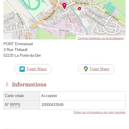
Corriger l’adresse ou la localisation
PONT Emmanuel
3 Rue Thibault
52220 La Porte-du-Der
Trajet Waze
Trajet Maps
Informations
Carte vitale
Acceptée
N°
RPPS
10000433549
Éditer les informations de mon dentiste