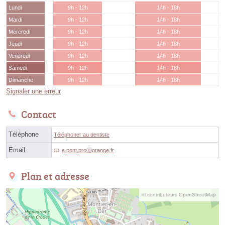
Lundi
9h - 12h
14h - 18h
Mardi
9h - 12h
14h - 18h
Mercredi
9h - 12h
14h - 18h
Jeudi
9h - 12h
14h - 18h
Vendredi
9h - 12h
14h - 18h
Samedi
9h - 12h
14h - 18h
Dimanche
9h - 12h
14h - 18h
Signaler une erreur
Contact
Téléphone
Téléphoner au dentiste
Email
e.pont.proⓐorange.fr
Plan et adresse
© contributeurs OpenStreetMap