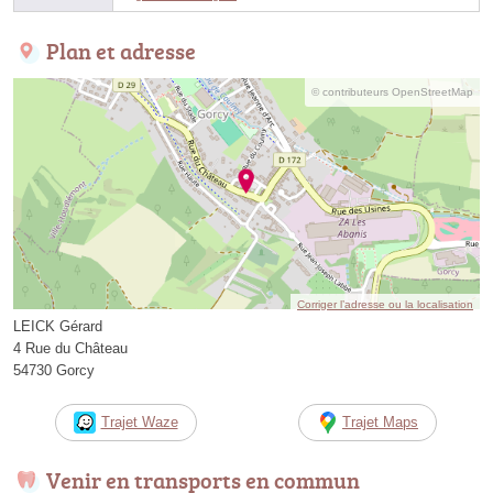
Plan et adresse
© contributeurs OpenStreetMap
Corriger l’adresse ou la localisation
LEICK Gérard
4 Rue du Château
54730 Gorcy
Trajet Waze
Trajet Maps
Venir en transports en commun