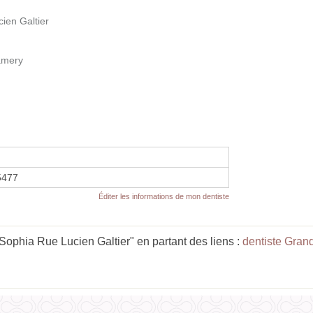
cien Galtier
amery
5477
Éditer les informations de mon dentiste
phia Rue Lucien Galtier" en partant des liens :
dentiste Gran