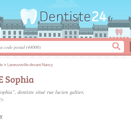
le
>
Laneuveville-devant-Nancy
 Sophia
ophia", dentiste situé
rue lucien galtier
,
cy.
cy