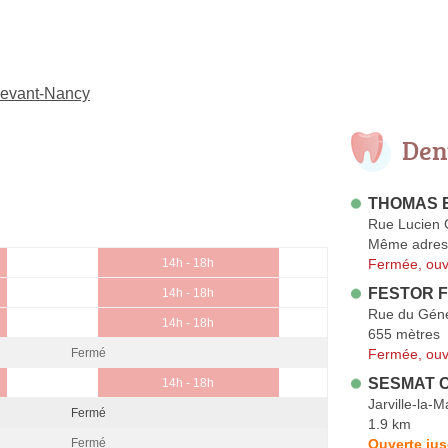
-devant-Nancy
Den
THOMAS E
Rue Lucien G
Même adres
Fermée, ouv
14h - 18h
FESTOR F
14h - 18h
Rue du Géné
14h - 18h
655 mètres
Fermée, ouv
Fermé
SESMAT C
14h - 18h
Jarville-la-
Fermé
1.9 km
Ouverte jus
Fermé