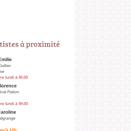
tistes à proximité
milie
altier
se
re lundi à 8h30
lorence
ral Patton
re lundi à 8h30
aroline
Malgrange
qu'à 12h