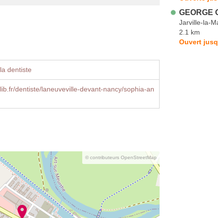
GEORGE Ol
Jarville-la-
2.1 km
Ouvert jusq
la dentiste
ib.fr/dentiste/laneuveville-devant-nancy/sophia-an
© contributeurs OpenStreetMap