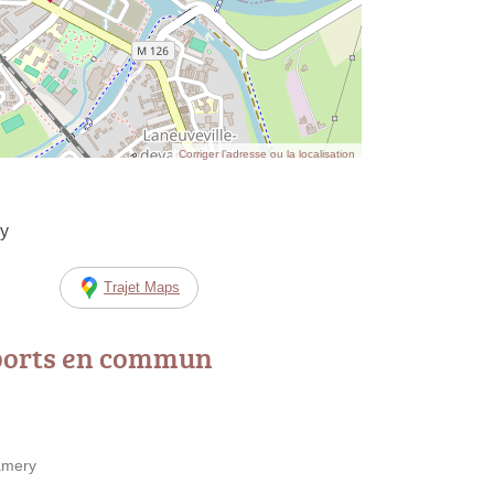
Corriger l’adresse ou la localisation
cy
Trajet Maps
ports en commun
amery