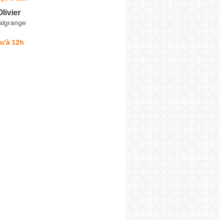
ivier
Malgrange
u'à 12h