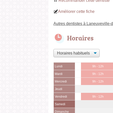
Recommander cette dentiste
Améliorer cette fiche
Autres dentistes à Laneuveville
Horaires
Lundi
9h - 12h
Mardi
9h - 12h
Mercredi
9h - 12h
Jeudi
Vendredi
9h - 12h
Samedi
Dimanche