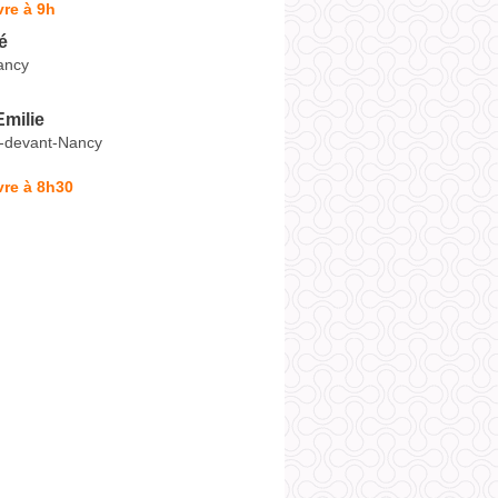
re à 9h
é
ancy
milie
e-devant-Nancy
vre à 8h30