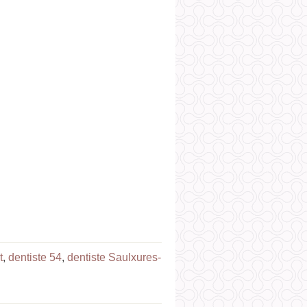
t
,
dentiste 54
,
dentiste Saulxures-