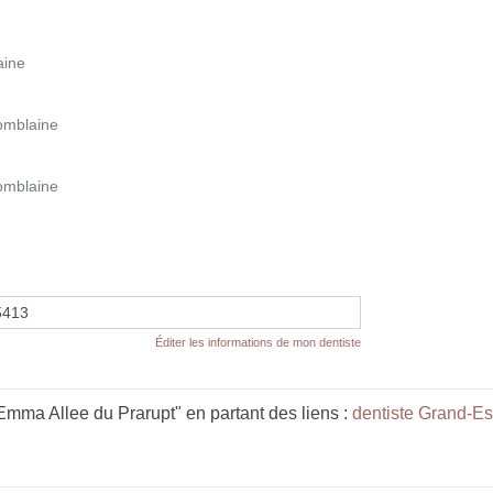
aine
Tomblaine
Tomblaine
5413
Éditer les informations de mon dentiste
ma Allee du Prarupt" en partant des liens :
dentiste Grand-Es