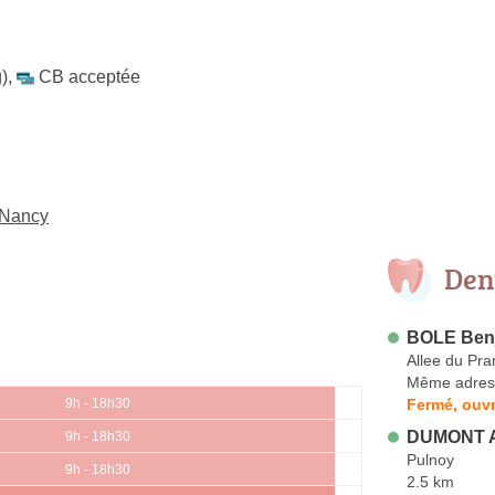
)
,
CB acceptée
-Nancy
Den
BOLE Ben
Allee du Pra
Même adres
Fermé, ouvr
9h - 18h30
DUMONT 
9h - 18h30
Pulnoy
9h - 18h30
2.5 km