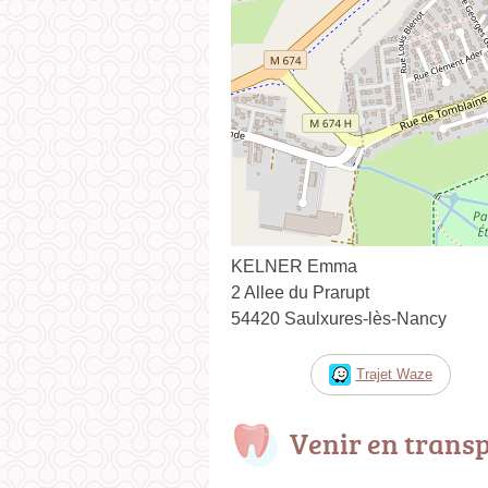
KELNER Emma
2 Allee du Prarupt
54420 Saulxures-lès-Nancy
Trajet Waze
Venir en trans