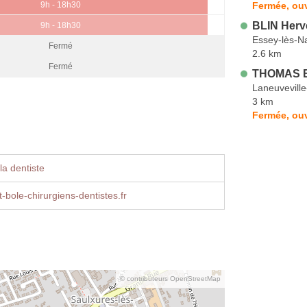
Fermée, ouv
9h - 18h30
BLIN Herv
9h - 18h30
Essey-lès-N
Fermé
2.6 km
Fermé
THOMAS E
Laneuvevill
3 km
Fermée, ou
la dentiste
t-bole-chirurgiens-dentistes.fr
© contributeurs OpenStreetMap