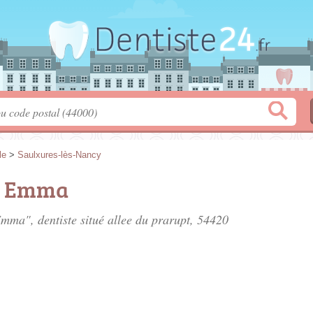
le
>
Saulxures-lès-Nancy
R Emma
mma", dentiste situé
allee du prarupt
, 54420