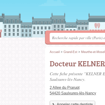
Accueil
>
Grand-Est
>
Meurthe-et-Mosel
Docteur KELNE
Cette fiche présente "KELNER E
Saulxures-lès-Nancy.
2 Allee du Prarupt
54420 Saulxures-lès-Nancy
📞 Appeler cette dentiste