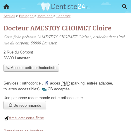
Accueil
>
Bretagne
>
Morbihan
>
Lanester
Docteur AMESTOY CHOIMET Claire
Cette fiche présente "AMESTOY CHOIMET Claire", orthodontiste situé
rue du corpont
, 56600 Lanester.
2 Rue du Corpont
56600 Lanester
📞 Appeler cette orthodontiste
Services :
orthodontie
,
accès
PMR
(parking, entrée adaptée,
toilettes accessibles)
,
CB acceptée
Une personne
recommande
cette orthodontiste.
Je recommande
Améliorer cette fiche