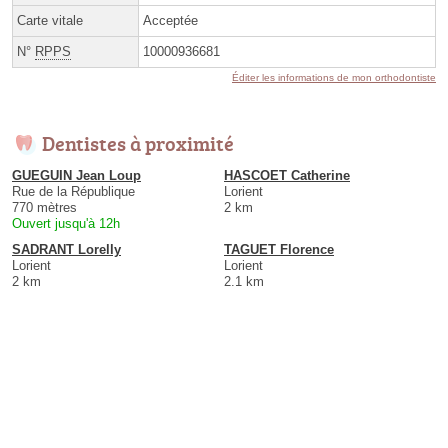
Carte vitale
Acceptée
N°
RPPS
10000936681
Éditer les informations de mon orthodontiste
Dentistes à proximité
GUEGUIN Jean Loup
HASCOET Catherine
Rue de la République
Lorient
770 mètres
2 km
Ouvert jusqu'à 12h
SADRANT Lorelly
TAGUET Florence
Lorient
Lorient
2 km
2.1 km