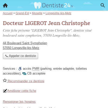
Accueil
>
Grand-Est
>
Moselle
>
Longeville-lès-Metz
Docteur LIGEROT Jean Christophe
Cette fiche présente "LIGEROT Jean Christophe", dentiste situé
boulevard saint symphorien
, 57050 Longeville-lès-Metz.
44 Boulevard Saint Symphorien
57050 Longeville-lès-Metz
📞 Appeler ce dentiste
Services :
accès
PMR
(parking, entrée adaptée, toilettes
accessibles)
,
CB acceptée
Recommander ce dentiste
Améliorer cette fiche
Renseigner les horaires