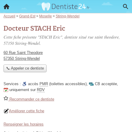
Accueil
>
Grand-Est
>
Moselle
>
Stiring-Wendel
Docteur STACH Eric
Cette fiche présente "STACH Eric", dentiste situé
rue saint theodore
,
57350 Stiring-Wendel.
60 Rue Saint Theodore
57350 Stiring-Wendel
📞 Appeler ce dentiste
Services :
accès
PMR
(toilettes accessibles)
,
CB acceptée
,
uniquement sur
RDV
Recommander ce dentiste
Améliorer cette fiche
Renseigner les horaires