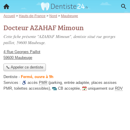
Accueil
>
Hauts-de-France
>
Nord
>
Maubeuge
Docteur AZAHAF Mimoun
Cette fiche présente "AZAHAF Mimoun", dentiste situé
rue georges
paillot
, 59600 Maubeuge.
4 Rue Georges Paillot
59600 Maubeuge
📞 Appeler ce dentiste
Dentiste
-
Fermé, ouvre à 9h
Services :
accès
PMR
(parking, entrée adaptée, places assises
PMR, toilettes accessibles)
,
CB acceptée
,
uniquement sur
RDV