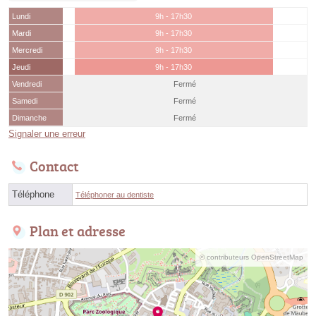
Lundi
9h - 17h30
Mardi
9h - 17h30
Mercredi
9h - 17h30
Jeudi
9h - 17h30
Vendredi
Fermé
Samedi
Fermé
Dimanche
Fermé
Signaler une erreur
Contact
Téléphone
Téléphoner au dentiste
Plan et adresse
© contributeurs OpenStreetMap